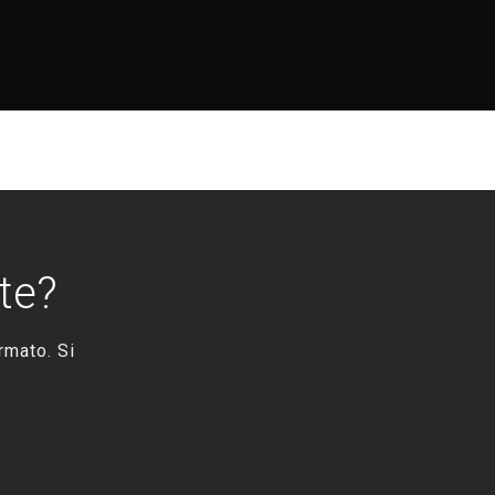
te?
rmato. Si