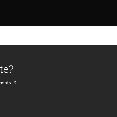
te?
rmato. Si