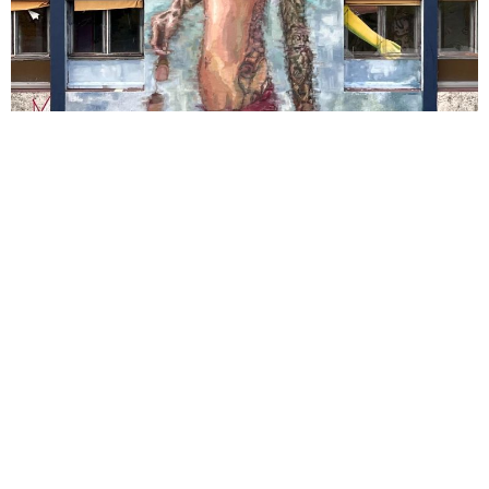
Streetartcity, Lurcy-Lévis
Mural 34
Adrall
Mural 33
Cambrils d’Odén
Mural 32